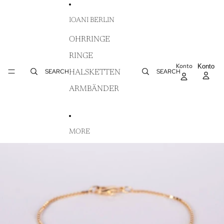
DIREKT ZUM INHALT
IOANI BERLIN
OHRRINGE
RINGE
Konto
AR
Konto
WA
SEARCH
SEARCH
HALSKETTEN
IN
ARMBÄNDER
MORE
ZU PRODUKTINFORMATIONEN SPRINGEN