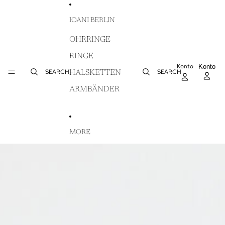
DIREKT ZUM INHALT
IOANI BERLIN
OHRRINGE
RINGE
Konto
AR
Konto
WA
SEARCH
SEARCH
HALSKETTEN
IN
ARMBÄNDER
MORE
ZU PRODUKTINFORMATIONEN SPRINGEN