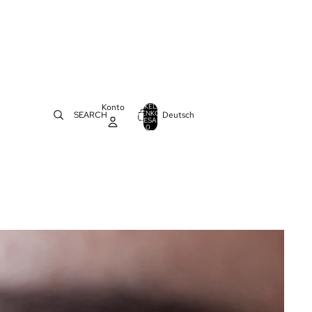
Konto
ARTIKEL IM
WARENKORB
Deutsch
SEARCH
0
INSGESAMT:
0