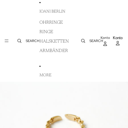
DIREKT ZUM INHALT
IOANI BERLIN
OHRRINGE
RINGE
Konto
AR
Konto
WA
SEARCH
SEARCH
HALSKETTEN
IN
ARMBÄNDER
MORE
ZU PRODUKTINFORMATIONEN SPRINGEN