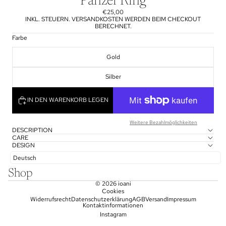
Panzer Ring
€25,00
INKL. STEUERN. VERSANDKOSTEN WERDEN BEIM CHECKOUT
BERECHNET.
Farbe
Gold
Silber
IN DEN WARENKORB LEGEN
Weitere Bezahlmöglichkeiten
DESCRIPTION
CARE
DESIGN
Deutsch
Shop
© 2026
ioani
Cookies
Widerrufsrecht
Datenschutzerklärung
AGB
Versand
Impressum
Kontaktinformationen
Instagram