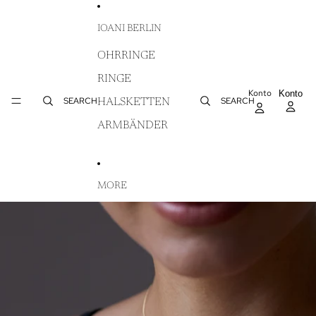
DIREKT ZUM INHALT
IOANI BERLIN
OHRRINGE
RINGE
Konto
AR
Konto
WA
SEARCH
SEARCH
HALSKETTEN
IN
ARMBÄNDER
MORE
ZU PRODUKTINFORMATIONEN SPRINGEN