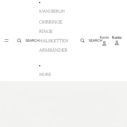
DIREKT ZUM INHALT
IOANI BERLIN
OHRRINGE
RINGE
Konto
AR
Konto
WA
SEARCH
SEARCH
HALSKETTEN
IN
ARMBÄNDER
MORE
ZU PRODUKTINFORMATIONEN SPRINGEN