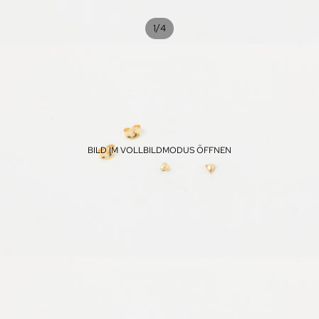
/
1
4
BILD IM VOLLBILDMODUS ÖFFNEN