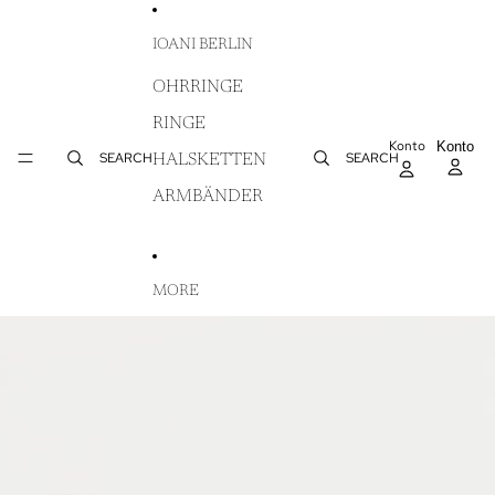
DIREKT ZUM INHALT
IOANI BERLIN
OHRRINGE
RINGE
Konto
AR
Konto
WA
SEARCH
SEARCH
HALSKETTEN
IN
ARMBÄNDER
MORE
ZU PRODUKTINFORMATIONEN SPRINGEN