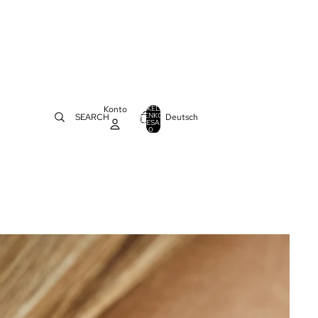
Konto
ARTIKEL IM
WARENKORB
Deutsch
SEARCH
0
INSGESAMT:
0