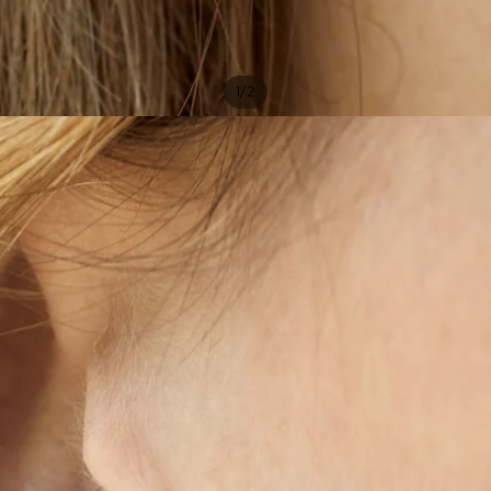
/
1
2