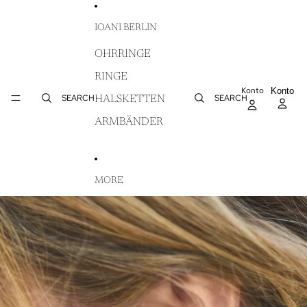
DIREKT ZUM INHALT
IOANI BERLIN
OHRRINGE
RINGE
Konto
AR
Konto
WA
SEARCH
SEARCH
HALSKETTEN
IN
ARMBÄNDER
MORE
ZU PRODUKTINFORMATIONEN SPRINGEN