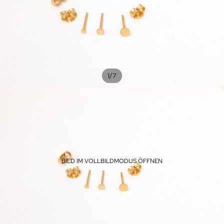
/
1
7
BILD IM VOLLBILDMODUS ÖFFNEN