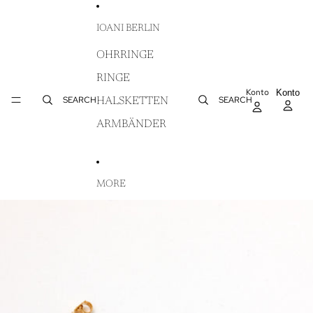
DIREKT ZUM INHALT
IOANI BERLIN
OHRRINGE
RINGE
Konto
AR
Konto
WA
SEARCH
SEARCH
HALSKETTEN
IN
ARMBÄNDER
MORE
ZU PRODUKTINFORMATIONEN SPRINGEN