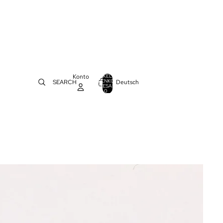
Konto
ARTIKEL IM
WARENKORB
Deutsch
SEARCH
0
INSGESAMT:
0