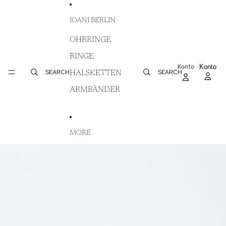
DIREKT ZUM INHALT
IOANI BERLIN
OHRRINGE
RINGE
Konto
AR
Konto
WA
SEARCH
SEARCH
HALSKETTEN
IN
ARMBÄNDER
MORE
ZU PRODUKTINFORMATIONEN SPRINGEN