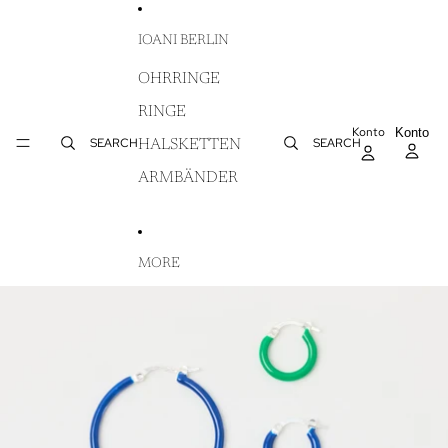
DIREKT ZUM INHALT
IOANI BERLIN
OHRRINGE
RINGE
Konto
AR
Konto
WA
SEARCH
SEARCH
HALSKETTEN
IN
ARMBÄNDER
MORE
ZU PRODUKTINFORMATIONEN SPRINGEN