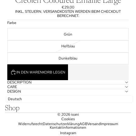
Creolen Coloured Emaille Large
€29,00
INKL. STEUERN. VERSANDKOSTEN WERDEN BEIM CHECKOUT
BERECHNET.
Farbe
Grün
Hellblau
Dunkelblau
IN DEN WARENKORB LEGEN
DESCRIPTION
CARE
DESIGN
Deutsch
Shop
© 2026
ioani
Cookies
Widerrufsrecht
Datenschutzerklärung
AGB
Versand
Impressum
Kontaktinformationen
Instagram