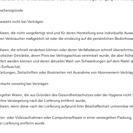
löschensgründe
besteht nicht bei Verträgen
Waren, die nicht vorgefertigt sind und für deren Herstellung eine individuelle Ausw
n Verbraucher maßgeblich ist oder die eindeutig auf die persönlichen Bedürfniss
Waren, die schnell verderben können oder deren Verfallsdatum schnell überschritt
holischer Getränke, deren Preis bei Vertragsschluss vereinbart wurde, die aber frü
iefert werden können und deren aktueller Wert von Schwankungen auf dem Markt ab
Einfluss hat;
 Zeitungen, Zeitschriften oder Illustrierten mit Ausnahme von Abonnement-Verträg
rlischt vorzeitig bei Verträgen
siegelter Waren, die aus Gründen des Gesundheitsschutzes oder der Hygiene nicht
ihre Versiegelung nach der Lieferung entfernt wurde;
 Waren, wenn diese nach der Lieferung aufgrund ihrer Beschaffenheit untrennbar 
 Ton- oder Videoaufnahmen oder Computersoftware in einer versiegelten Packung,
er Lieferung entfernt wurde.