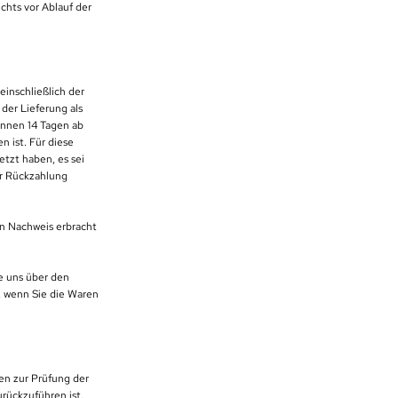
chts vor Ablauf der
einschließlich der
der Lieferung als
innen 14 Tagen ab
 ist. Für diese
etzt haben, es sei
er Rückzahlung
en Nachweis erbracht
e uns über den
t, wenn Sie die Waren
en zur Prüfung der
rückzuführen ist.