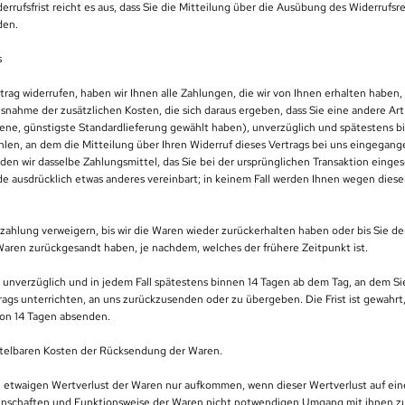
rrufsfrist reicht es aus, dass Sie die Mitteilung über die Ausübung des Widerrufsre
den.
s
rag widerrufen, haben wir Ihnen alle Zahlungen, die wir von Ihnen erhalten haben, 
snahme der zusätzlichen Kosten, die sich daraus ergeben, dass Sie eine andere Art 
ene, günstigste Standardlieferung gewählt haben), unverzüglich und spätestens b
en, an dem die Mitteilung über Ihren Widerruf dieses Vertrags bei uns eingegangen
n wir dasselbe Zahlungsmittel, das Sie bei der ursprünglichen Transaktion einges
de ausdrücklich etwas anderes vereinbart; in keinem Fall werden Ihnen wegen dies
zahlung verweigern, bis wir die Waren wieder zurückerhalten haben oder bis Sie d
Waren zurückgesandt haben, je nachdem, welches der frühere Zeitpunkt ist.
 unverzüglich und in jedem Fall spätestens binnen 14 Tagen ab dem Tag, an dem Si
rags unterrichten, an uns zurückzusenden oder zu übergeben. Die Frist ist gewahr
 von 14 Tagen absenden.
ttelbaren Kosten der Rücksendung der Waren.
n etwaigen Wertverlust der Waren nur aufkommen, wenn dieser Wertverlust auf ein
enschaften und Funktionsweise der Waren nicht notwendigen Umgang mit ihnen zu