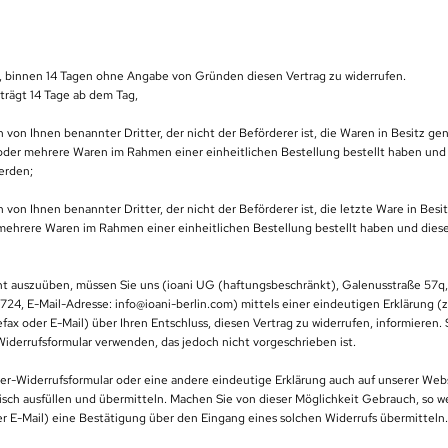
, binnen 14 Tagen ohne Angabe von Gründen diesen Vertrag zu widerrufen.
eträgt 14 Tage ab dem Tag,
n von Ihnen benannter Dritter, der nicht der Beförderer ist, die Waren in Besitz
 oder mehrere Waren im Rahmen einer einheitlichen Bestellung bestellt haben und 
werden;
n von Ihnen benannter Dritter, der nicht der Beförderer ist, die letzte Ware in B
 mehrere Waren im Rahmen einer einheitlichen Bestellung bestellt haben und diese
ht auszuüben, müssen Sie uns (ioani UG (haftungsbeschränkt), Galenusstraße 57q, 
2724, E-Mail-Adresse: info@ioani-berlin.com) mittels einer eindeutigen Erklärung (z
lefax oder E-Mail) über Ihren Entschluss, diesen Vertrag zu widerrufen, informieren.
iderrufsformular verwenden, das jedoch nicht vorgeschrieben ist.
er-Widerrufsformular oder eine andere eindeutige Erklärung auch auf unserer Web
isch ausfüllen und übermitteln. Machen Sie von dieser Möglichkeit Gebrauch, so w
er E-Mail) eine Bestätigung über den Eingang eines solchen Widerrufs übermitteln.