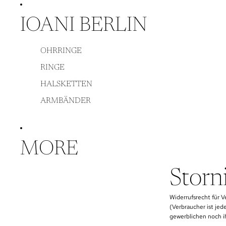
DIREKT ZUM INHALT
IOANI BERLIN
OHRRINGE
RINGE
HALSKETTEN
ARMBÄNDER
MORE
Storn
Widerrufsrecht für V
(Verbraucher ist jed
gewerblichen noch i