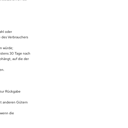
ahl oder
e des Verbrauchers
en würde;
hestens 30 Tage nach
hängt, auf die der
en.
 zur Rückgabe
mit anderen Gütern
 wenn die