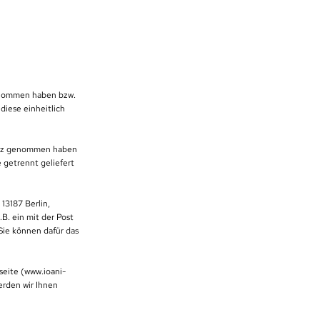
 genommen haben bzw.
diese einheitlich
esitz genommen haben
 getrennt geliefert
13187 Berlin,
.B. ein mit der Post
 Sie können dafür das
seite (www.ioani-
erden wir Ihnen