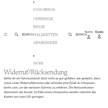
DIREKT ZUM INHALT
IOANI BERLIN
OHRRINGE
RINGE
Konto
AR
Konto
WA
SEARCH
SEARCH
HALSKETTEN
IN
ARMBÄNDER
MORE
Widerruf/Rücksendung
Sollte dir ein Schmuckstück doch nicht so gut gefallen, wie gedacht, dann
nutze unser Widerrufsformular oder schreibe eine Email an info@ioani-
berlin.com, um die weiteren Schritte zu erfahren. Die Retourekosten
übernimmt der Kunde. Im Falle eines Umtausches werden natürlich die
Kosten von ioani UG getragen.